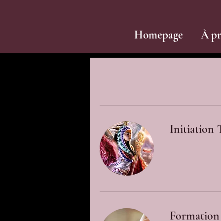
Homepage
À p
Initiation T
Formation 