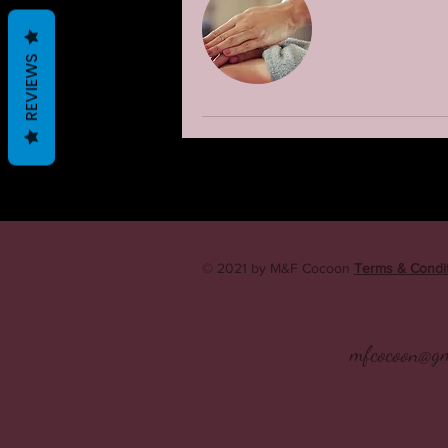
REVIEWS
© 2021 by M&F Cocoon
Terms & Condi
mfcocoon@gm