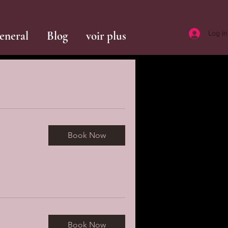
eneral
Blog
voir plus
Log In
Book Now
Book Now