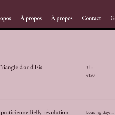
ropos
À propos
À propos
Contact
G
riangle d'or d'Isis
1 hr
120
€120
euros
praticienne Belly révolution
Loading days...