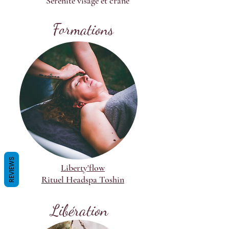
Sérénité visage et crâne
Formations
REVIEWS
Liberty'flow
Rituel Headspa Toshin
Libération