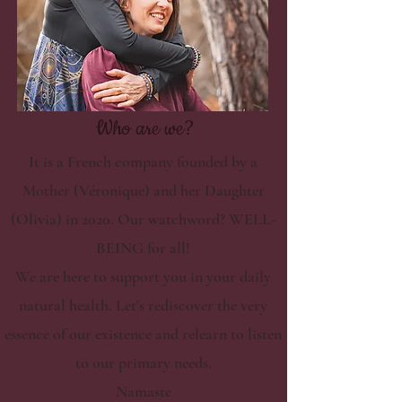
Who are we?
It is a French company founded by a
Mother (Véronique) and her Daughter
(Olivia) in 2020. Our watchword? WELL-
BEING for all!
We are here to support you in your daily
natural health. Let's rediscover the very
essence of our existence and relearn to listen
to our primary needs.
Namaste