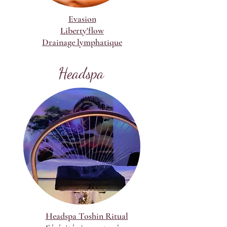
Evasion
Liberty'flow
Drainage lymphatique
Headspa
Headspa Toshin Ritual