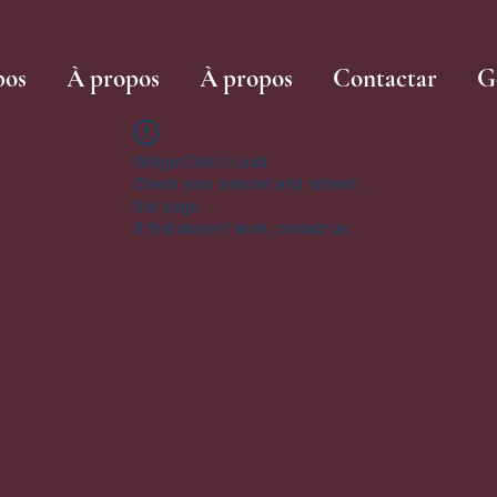
pos
À propos
À propos
Contactar
G
Widget Didn’t Load
Check your internet and refresh
this page.
If that doesn’t work, contact us.