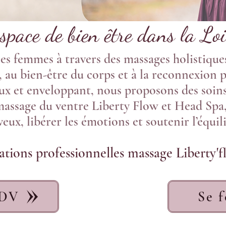
space de bien être dans la Lo
 femmes à travers des massages holistiques 
 au bien-être du corps et à la reconnexion p
x et enveloppant, nous proposons des soins 
massage du ventre Liberty Flow et Head Spa,
eux, libérer les émotions et soutenir l’équil
ations professionnelles massage Liberty'
RDV
Se 