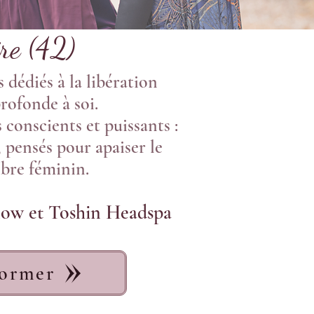
ire (42)
dédiés à la libération
rofonde à soi.
conscients et puissants :
 pensés pour apaiser le
ibre féminin.
flow et Toshin Headspa
former