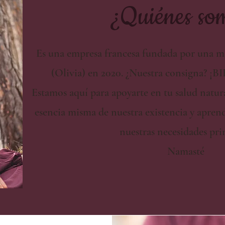
¿Quiénes so
Es una empresa francesa fundada por una ma
(Olivia) en 2020. ¿Nuestra consigna? ¡
Estamos aquí para apoyarte en tu salud natur
esencia misma de nuestra existencia y apre
nuestras necesidades pri
Namasté