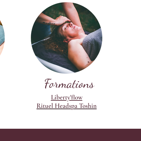
Formations
Liberty'flow
Rituel Headspa Toshin